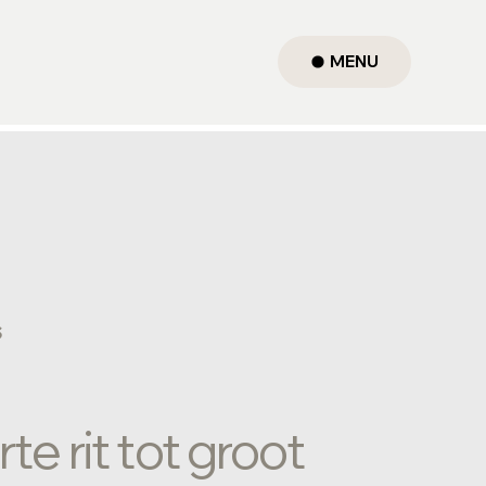
MENU
s
te rit tot groot