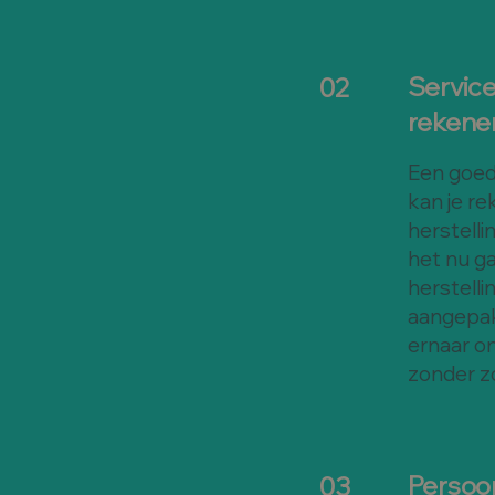
Servic
02
rekene
Een goed
kan je re
herstelli
het nu ga
herstelli
aangepak
ernaar om
zonder z
Persoon
03