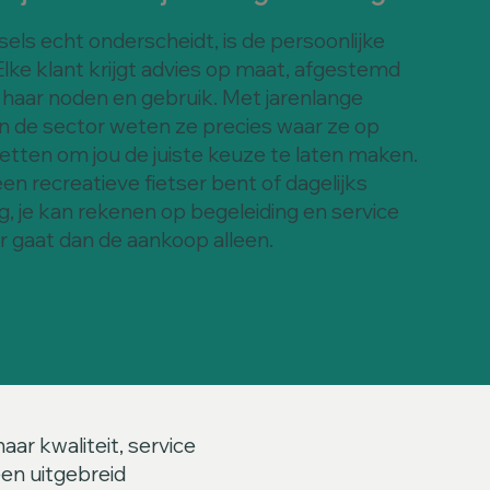
els echt onderscheidt, is de persoonlijke
lke klant krijgt advies op maat, afgestemd
f haar noden en gebruik. Met jarenlange
in de sector weten ze precies waar ze op
etten om jou de juiste keuze te laten maken.
een recreatieve fietser bent of dagelijks
, je kan rekenen op begeleiding en service
r gaat dan de aankoop alleen.
ar kwaliteit, service
een uitgebreid