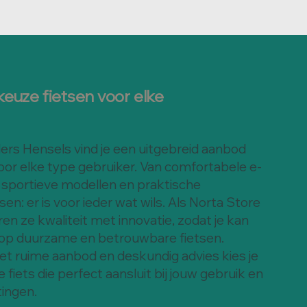
euze fietsen voor elke
lers Hensels vind je een uitgebreid aanbod
oor elke type gebruiker. Van comfortabele e-
t sportieve modellen en praktische
sen: er is voor ieder wat wils. Als Norta Store
n ze kwaliteit met innovatie, zodat je kan
op duurzame en betrouwbare fietsen.
het ruime aanbod en deskundig advies kies je
 fiets die perfect aansluit bij jouw gebruik en
ingen.