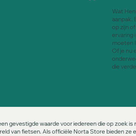
Wat Hens
aanpak. E
op zijn o
ervaring 
moeten l
Of je nu 
onderweg
die verde
een gevestigde waarde voor iedereen die op zoek is na
eld van fietsen. Als officiële Norta Store bieden ze 