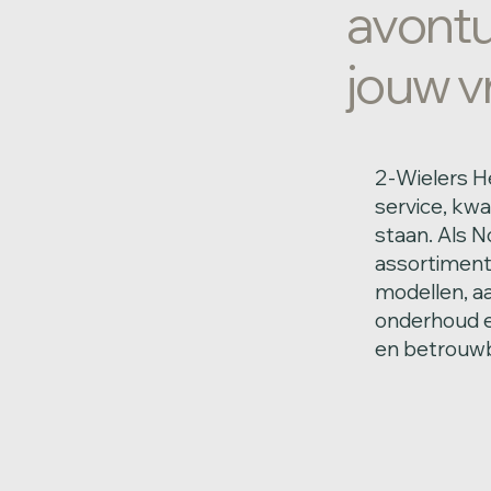
avontuu
jouw vr
2-Wielers He
service, kw
staan. Als N
assortiment 
modellen, a
onderhoud en
en betrouwb