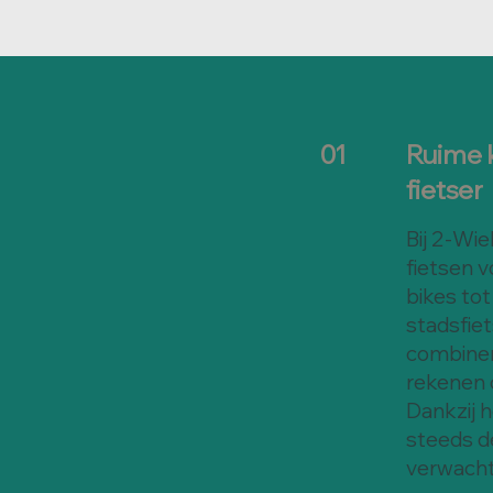
Ruime k
01
fietser
Bij 2-Wie
fietsen v
bikes to
stadsfiet
combinere
rekenen 
Dankzij 
steeds de
verwacht