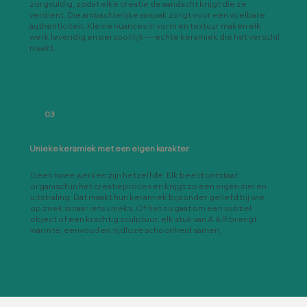
zorgvuldig, zodat elke creatie de aandacht krijgt die ze
verdient. Die ambachtelijke aanpak zorgt voor een voelbare
authenticiteit. Kleine nuances in vorm en textuur maken elk
werk levendig en persoonlijk — echte keramiek die het verschil
maakt.
03
Unieke keramiek met een eigen karakter
Geen twee werken zijn hetzelfde. Elk beeld ontstaat
organisch in het creatieproces en krijgt zo een eigen ziel en
uitstraling. Dat maakt hun keramiek bijzonder geliefd bij wie
op zoek is naar iets unieks. Of het nu gaat om een subtiel
object of een krachtig sculptuur: elk stuk van A & R brengt
warmte, eenvoud en tijdloze schoonheid samen.