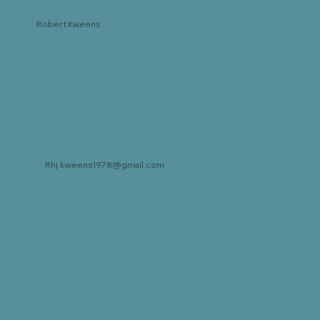
Robert Kweens
Rhj.kweens1978@gmail.com