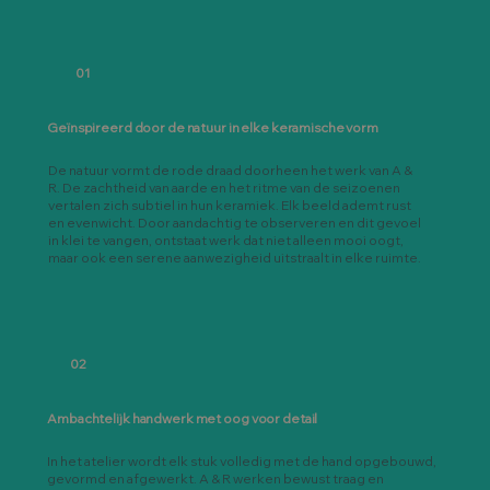
01
Geïnspireerd door de natuur in elke keramische vorm
De natuur vormt de rode draad doorheen het werk van A &
R. De zachtheid van aarde en het ritme van de seizoenen
vertalen zich subtiel in hun keramiek. Elk beeld ademt rust
en evenwicht. Door aandachtig te observeren en dit gevoel
in klei te vangen, ontstaat werk dat niet alleen mooi oogt,
maar ook een serene aanwezigheid uitstraalt in elke ruimte.
02
Ambachtelijk handwerk met oog voor detail
In het atelier wordt elk stuk volledig met de hand opgebouwd,
gevormd en afgewerkt. A & R werken bewust traag en