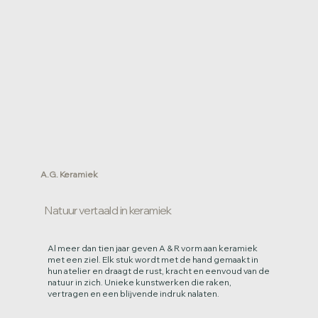
A.G. Keramiek
Natuur vertaald in keramiek
Al meer dan tien jaar geven A & R vorm aan keramiek
met een ziel. Elk stuk wordt met de hand gemaakt in
hun atelier en draagt de rust, kracht en eenvoud van de
natuur in zich. Unieke kunstwerken die raken,
vertragen en een blijvende indruk nalaten.