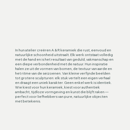
In hun atelier creëren A & R keramiek die rust, eenvoud en
natuurlijke schoonheid uitstraalt. Elk werk ontstaat volledig
met de hand en is het resultaat van geduld, vakmanschap en
een diepe verbondenheid met de natuur. Hun inspiratie
halen ze uit de vormen van bomen, de textuur van aarde en
het ritme van de seizoenen. Van kleine verfijnde beelden
tot grotere sculpturen: elk stuk vertelt een eigen verhaal
en draagt een uniek karakter. Geen enkel werk is identiek.
Wie kiest voor hun keramiek, kiest voor authentiek
ambacht, tijdloze vormgeving en kunst die blijft raken —
perfect voor liefhebbers van pure, natuurlijke objecten
met betekenis.