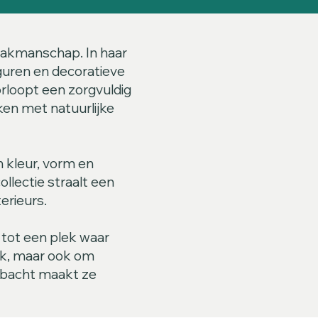
vakmanschap. In haar
guren en decoratieve
orloopt een zorgvuldig
ken met natuurlijke
n kleur, vorm en
llectie straalt een
erieurs.
t tot een plek waar
iek, maar ook om
ambacht maakt ze