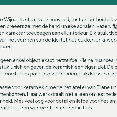
e Wijnants staat voor eenvoud, rust en authentiek 
en creëert ze met de hand unieke schalen, vazen, fi
n karakter toevoegen aan elk interieur. Elk stuk do
van het vormen van de klei tot het bakken en afwer
turen.
geen enkel object exact hetzelfde. Kleine nuances i
tuk uniek en geven de keramiek een eigen ziel. De co
ie moeiteloos past in zowel moderne als klassieke int
assie voor keramiek groeide het atelier van Eliane ui
samenkomen. Haar werk draait niet alleen om esthet
heid. Met veel oog voor detail en liefde voor het 
aakt en een warme sfeer creëert in huis.