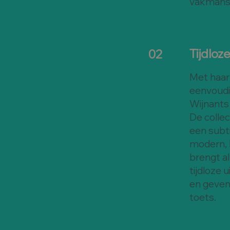
vakmansc
Tijdloz
02
Met haar 
eenvoudi
Wijnants 
De colle
een subti
modern, l
brengt al
tijdloze 
en geven 
toets.