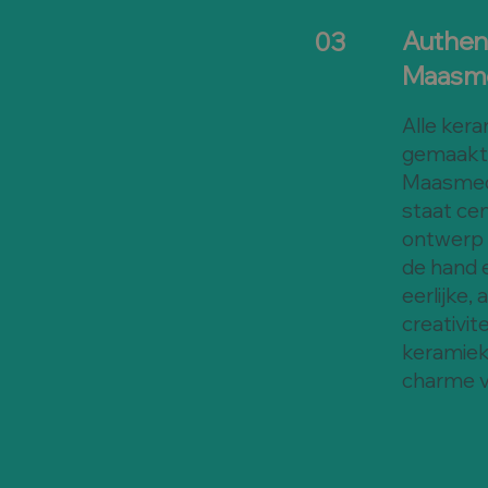
Authent
03
Maasm
Alle ker
gemaakt i
Maasmech
staat cen
ontwerp 
de hand 
eerlijke,
creativit
keramiek,
charme v