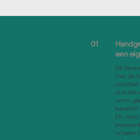
Handge
01
een eig
Elk keram
met de h
ontstaat 
stukken e
vorm, gl
karakter
Elk objec
persoonli
schalen t