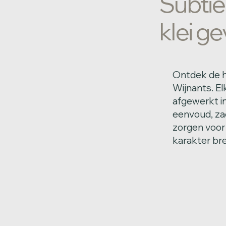
Subtie
klei g
Ontdek de 
Wijnants. E
afgewerkt i
eenvoud, za
zorgen voor
karakter bre