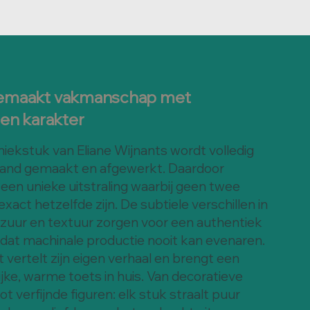
maakt vakmanschap met
en karakter
iekstuk van Eliane Wijnants wordt volledig
and gemaakt en afgewerkt. Daardoor
een unieke uitstraling waarbij geen twee
xact hetzelfde zijn. De subtiele verschillen in
azuur en textuur zorgen voor een authentiek
 dat machinale productie nooit kan evenaren.
t vertelt zijn eigen verhaal en brengt een
jke, warme toets in huis. Van decoratieve
ot verfijnde figuren: elk stuk straalt puur