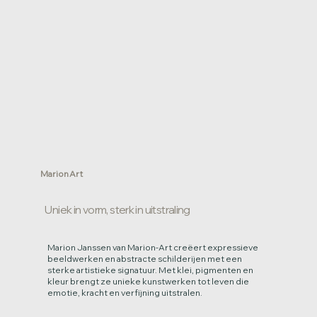
Marion Art
Uniek in vorm, sterk in uitstraling
Marion Janssen van Marion-Art creëert expressieve
beeldwerken en abstracte schilderijen met een
sterke artistieke signatuur. Met klei, pigmenten en
kleur brengt ze unieke kunstwerken tot leven die
emotie, kracht en verfijning uitstralen.