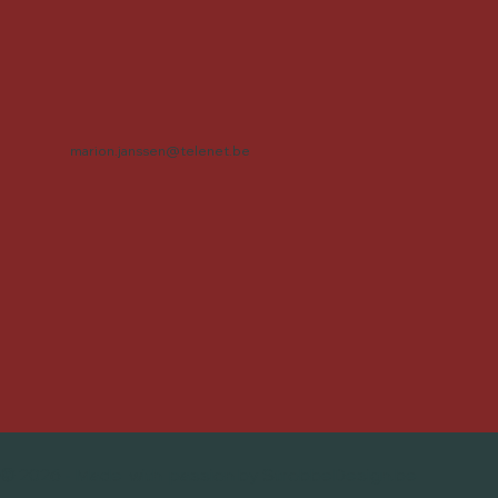
marion.janssen@telenet.be
© 2026 - Made with passion by StrobbeDesign.be