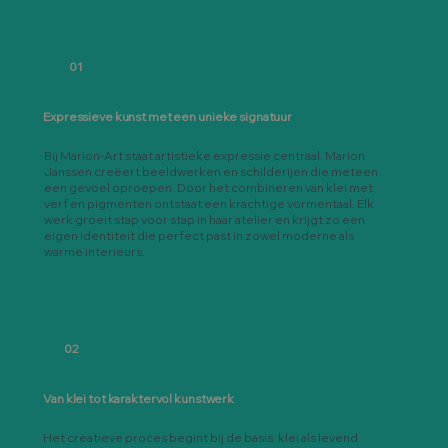
01
Expressieve kunst met een unieke signatuur
Bij Marion-Art staat artistieke expressie centraal. Marion
Janssen creëert beeldwerken en schilderijen die meteen
een gevoel oproepen. Door het combineren van klei met
verf en pigmenten ontstaat een krachtige vormentaal. Elk
werk groeit stap voor stap in haar atelier en krijgt zo een
eigen identiteit die perfect past in zowel moderne als
warme interieurs.
02
Van klei tot karaktervol kunstwerk
Het creatieve proces begint bij de basis: klei als levend