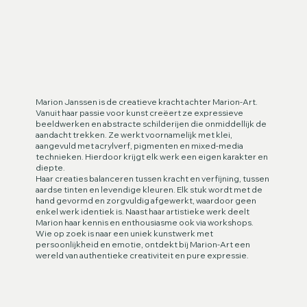
Marion Janssen is de creatieve kracht achter Marion-Art.
Vanuit haar passie voor kunst creëert ze expressieve
beeldwerken en abstracte schilderijen die onmiddellijk de
aandacht trekken. Ze werkt voornamelijk met klei,
aangevuld met acrylverf, pigmenten en mixed-media
technieken. Hierdoor krijgt elk werk een eigen karakter en
diepte.
Haar creaties balanceren tussen kracht en verfijning, tussen
aardse tinten en levendige kleuren. Elk stuk wordt met de
hand gevormd en zorgvuldig afgewerkt, waardoor geen
enkel werk identiek is. Naast haar artistieke werk deelt
Marion haar kennis en enthousiasme ook via workshops.
Wie op zoek is naar een uniek kunstwerk met
persoonlijkheid en emotie, ontdekt bij Marion-Art een
wereld van authentieke creativiteit en pure expressie.