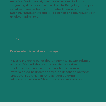
materiaal. Marion vormt, structureert en werkt elk stuk
zorgvuldig af met kleur en mixed media. Die gelaagde aanpak
zorgt voor diepte, textuur en emotie. Geen massaproductie,
maar puur handwerk waarbij elk detail telt en elk kunstwerk een
uniek verhaal vertelt.
03
Passie delen via kunst en workshops
Naast haar eigen creaties deelt Marion haar passie ook met
anderen. Via workshops en demonstraties laat ze
deelnemers kennismaken met haar technieken en
materialen. Zo inspireert ze zowel beginnende als ervaren
creatievelingen. Marion-Art staat voor beleving,
vakmanschap en de liefde voor het artistieke proces.