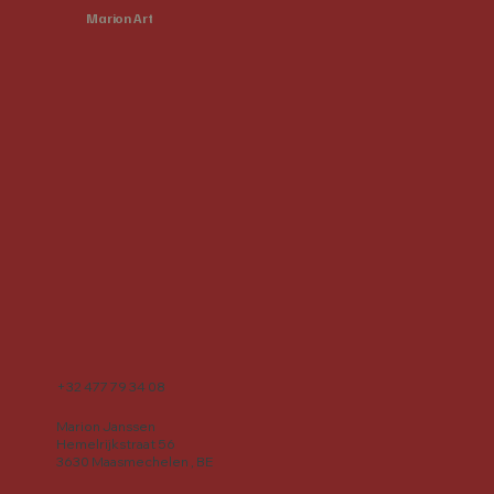
Marion Art
+32 477 79 34 08
Marion Janssen
Hemelrijkstraat 56
3630 Maasmechelen , BE