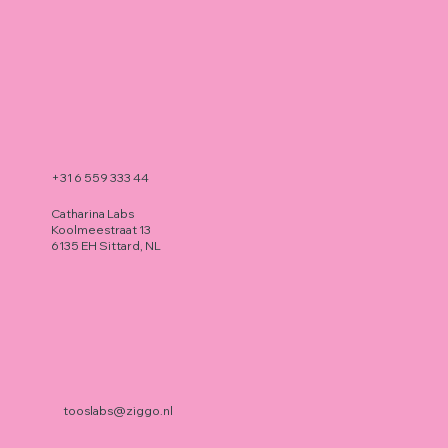
+31 6 559 333 44
Catharina Labs
Koolmeestraat 13
6135 EH Sittard, NL
tooslabs@ziggo.nl