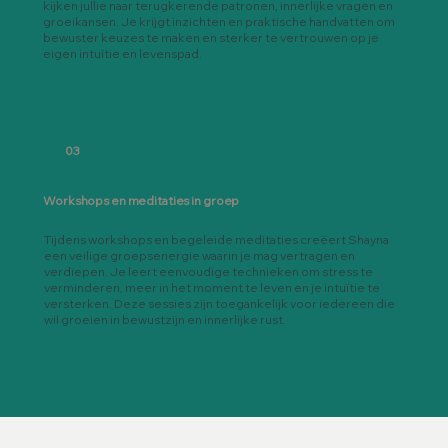
kijken jullie naar terugkerende patronen, innerlijke vragen en
groeikansen. Je krijgt inzichten en praktische handvatten om
bewuster keuzes te maken en sterker te vertrouwen op je
eigen intuïtie en levenspad.
03
Workshops en meditaties in groep
Tijdens workshops en begeleide meditaties creëert Shayna
een veilige groepsenergie waarin je mag vertragen en
verdiepen. Je leert eenvoudige technieken om stress te
verminderen, meer in het moment te leven en je intuïtie te
versterken. Deze sessies zijn toegankelijk voor iedereen die
wil groeien in bewustzijn en innerlijke rust.