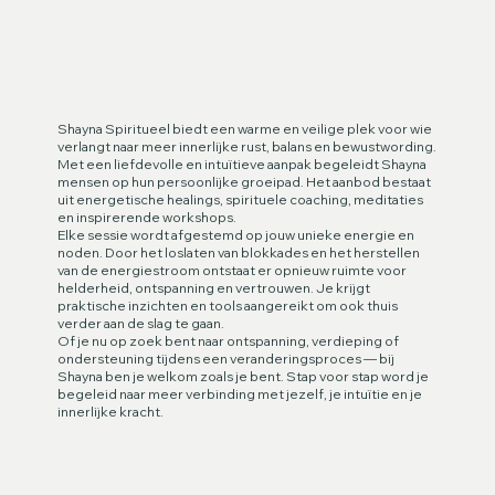
Shayna Spiritueel biedt een warme en veilige plek voor wie
verlangt naar meer innerlijke rust, balans en bewustwording.
Met een liefdevolle en intuïtieve aanpak begeleidt Shayna
mensen op hun persoonlijke groeipad. Het aanbod bestaat
uit energetische healings, spirituele coaching, meditaties
en inspirerende workshops.
Elke sessie wordt afgestemd op jouw unieke energie en
noden. Door het loslaten van blokkades en het herstellen
van de energiestroom ontstaat er opnieuw ruimte voor
helderheid, ontspanning en vertrouwen. Je krijgt
praktische inzichten en tools aangereikt om ook thuis
verder aan de slag te gaan.
Of je nu op zoek bent naar ontspanning, verdieping of
ondersteuning tijdens een veranderingsproces — bij
Shayna ben je welkom zoals je bent. Stap voor stap word je
begeleid naar meer verbinding met jezelf, je intuïtie en je
innerlijke kracht.