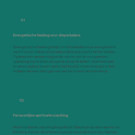
01
Energetische healing voor diepe balans
Energetische healing helpt om blokkades in je energieveld
zacht los te maken en je natuurlijke evenwicht te herstellen.
Tijdens een sessie krijg je de ruimte om te ontspannen,
spanning los te laten en opnieuw op te laden. Veel mensen
ervaren nadien meer rust in het hoofd, meer energie in het
lichaam en een diep gevoel van harmonie van binnenuit.
02
Persoonlijke spirituele coaching
Met intuïtieve coaching begeleidt Shayna je op een warme en
heldere manier doorheen jouw persoonlijke proces. Samen