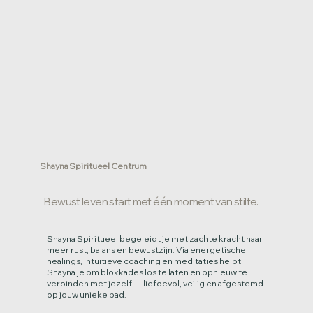
Shayna Spiritueel Centrum
Bewust leven start met één moment van stilte.
Shayna Spiritueel begeleidt je met zachte kracht naar
meer rust, balans en bewustzijn. Via energetische
healings, intuïtieve coaching en meditaties helpt
Shayna je om blokkades los te laten en opnieuw te
verbinden met jezelf — liefdevol, veilig en afgestemd
op jouw unieke pad.