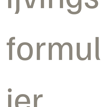
formul
ier 