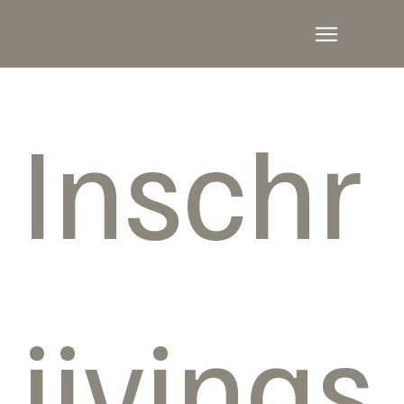
PUUR // UNIEK
Inschr
ijvings