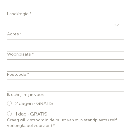
Adres met meerdere regels
Land/regio
*
Adres
*
Woonplaats
*
Postcode
*
Ik schrijf mij in voor:
2 dagen - GRATIS
1 dag - GRATIS
Graag wil ik stroom in de buurt van mijn standplaats (zelf
verlengkabel voorzien)
*