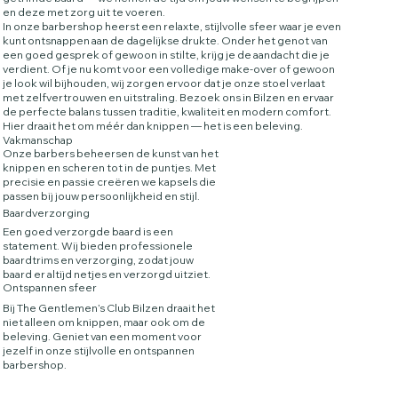
en deze met zorg uit te voeren.
In onze barbershop heerst een relaxte, stijlvolle sfeer waar je even
kunt ontsnappen aan de dagelijkse drukte. Onder het genot van
een goed gesprek of gewoon in stilte, krijg je de aandacht die je
verdient. Of je nu komt voor een volledige make-over of gewoon
je look wil bijhouden, wij zorgen ervoor dat je onze stoel verlaat
met zelfvertrouwen en uitstraling. Bezoek ons in Bilzen en ervaar
de perfecte balans tussen traditie, kwaliteit en modern comfort.
Hier draait het om méér dan knippen — het is een beleving.
Vakmanschap
Onze barbers beheersen de kunst van het
knippen en scheren tot in de puntjes. Met
precisie en passie creëren we kapsels die
passen bij jouw persoonlijkheid en stijl.
Baardverzorging
Een goed verzorgde baard is een
statement. Wij bieden professionele
baardtrims en verzorging, zodat jouw
baard er altijd netjes en verzorgd uitziet.
Ontspannen sfeer
Bij The Gentlemen’s Club Bilzen draait het
niet alleen om knippen, maar ook om de
beleving. Geniet van een moment voor
jezelf in onze stijlvolle en ontspannen
barbershop.