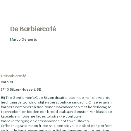
De Barbiercafé
Marco Geraerts
De Barbiercafé
Barbier
3740 Bilzen-Hoeselt, BE
Bij The Gentlemen’s Club Bilzen draait alles om de man die waarde
hecht aan verzorging, stijl en persoonlijke aandacht. Onze ervaren
barbers combineren traditioneel vakmanschap met hedendaagse
technieken, en bieden een breed scala aan diensten: van klassieke
kapsels en moderne fades tot strakke contouren,
baardverzorging en ontspannende hot towel shaves.
Of het nu gaat om een frisse snit, een stijlvolle look of een perfect
getrimde baard — we nemen de tijd om jouw wensen te begrijpen