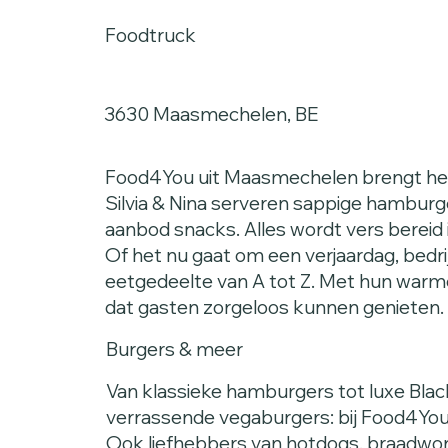
Foodtruck
3630 Maasmechelen, BE
Food4You uit Maasmechelen brengt heer
Silvia & Nina serveren sappige hamburg
aanbod snacks. Alles wordt vers bereid i
Of het nu gaat om een verjaardag, bedr
eetgedeelte van A tot Z. Met hun warme
dat gasten zorgeloos kunnen genieten. S
Burgers & meer
Van klassieke hamburgers tot luxe Bla
verrassende vegaburgers: bij Food4You i
Ook liefhebbers van hotdogs, braadwor