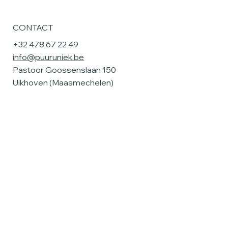
CONTACT
+32 478 67 22 49
info@puuruniek.be
Pastoor Goossenslaan 150
Uikhoven (Maasmechelen)