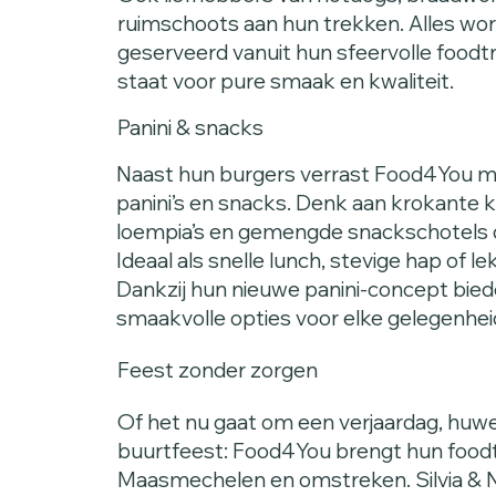
ruimschoots aan hun trekken. Alles wor
geserveerd vanuit hun sfeervolle foodt
staat voor pure smaak en kwaliteit.
Panini & snacks
Naast hun burgers verrast Food4You m
panini’s en snacks. Denk aan krokante ki
loempia’s en gemengde snackschotels di
Ideaal als snelle lunch, stevige hap of le
Dankzij hun nieuwe panini-concept bied
smaakvolle opties voor elke gelegenhei
Feest zonder zorgen
Of het nu gaat om een verjaardag, huwel
buurtfeest: Food4You brengt hun foodtru
Maasmechelen en omstreken. Silvia & Ni