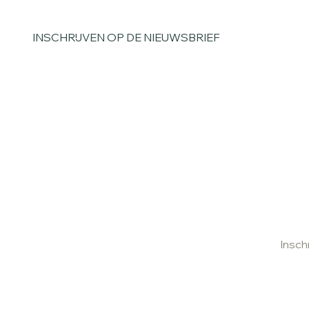
INSCHRIJVEN OP DE NIEUWSBRIEF
Voornaam
*
Achternaam
*
Email
*
Ja, schrijf mij in voor de nieuwsbrief
*
Insch