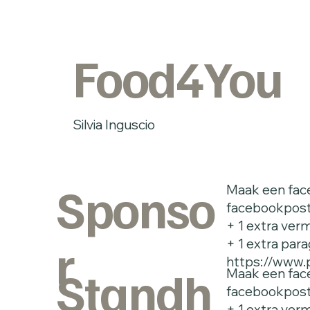
Food4You
Silvia Inguscio
Sponso
Maak een face
facebookpost 
+ 1 extra verm
r
+ 1 extra para
https://www.
Standh
Maak een face
facebookpost 
+ 1 extra verm