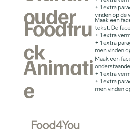
ouder
+ 1 extra par
vinden op de 
Foodtru
Maak een face
tekst. De fac
+ 1 extra verm
ck
+ 1 extra par
men vinden o
Animati
Maak een face
onderstaande 
+ 1 extra verm
e
+ 1 extra para
men vinden o
Food4You