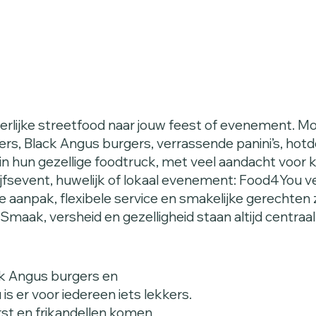
lijke streetfood naar jouw feest of evenement. M
ers, Black Angus burgers, verrassende panini’s, hot
n hun gezellige foodtruck, met veel aandacht voor kw
ijfsevent, huwelijk of lokaal evenement: Food4You v
 aanpak, flexibele service en smakelijke gerechten
maak, versheid en gezelligheid staan altijd centraal
ck Angus burgers en
s er voor iedereen iets lekkers.
st en frikandellen komen