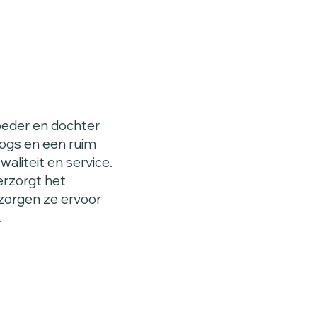
oeder en dochter
dogs en een ruim
aliteit en service.
erzorgt het
 zorgen ze ervoor
.