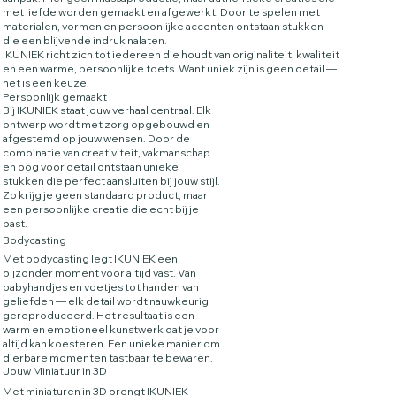
met liefde worden gemaakt en afgewerkt. Door te spelen met
materialen, vormen en persoonlijke accenten ontstaan stukken
die een blijvende indruk nalaten.
IKUNIEK richt zich tot iedereen die houdt van originaliteit, kwaliteit
en een warme, persoonlijke toets. Want uniek zijn is geen detail —
het is een keuze.
Persoonlijk gemaakt
Bij IKUNIEK staat jouw verhaal centraal. Elk
ontwerp wordt met zorg opgebouwd en
afgestemd op jouw wensen. Door de
combinatie van creativiteit, vakmanschap
en oog voor detail ontstaan unieke
stukken die perfect aansluiten bij jouw stijl.
Zo krijg je geen standaard product, maar
een persoonlijke creatie die echt bij je
past.
Bodycasting
Met bodycasting legt IKUNIEK een
bijzonder moment voor altijd vast. Van
babyhandjes en voetjes tot handen van
geliefden — elk detail wordt nauwkeurig
gereproduceerd. Het resultaat is een
warm en emotioneel kunstwerk dat je voor
altijd kan koesteren. Een unieke manier om
dierbare momenten tastbaar te bewaren.
Jouw Miniatuur in 3D
Met miniaturen in 3D brengt IKUNIEK