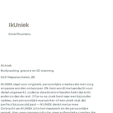
IkUniek
Emiel Roumans
IkUniek
Bodycasting, gravure en 3D scanning
3631 Maasmechelen, BE
IKUNIEK staat voor originele, persoonlijke creaties die met zorg
en passie worden ontworpen. Elk item wordt met aandacht voor
detail uitgewerkt, zodat je steeds iets in handen hebt dat écht
anders is dan de rest. Of je nu op zoek bent naar een bijzonder
cadeau, een persoonlijke eyecatcher of een uniek stuk dat
perfect bij jouw stijl past — IKUNIEK denkt met je mee.
De kracht van IKUNIEK zit in het maatwerk en de persoonlijke
aanpak. Hier geen massaproductie, maar authentieke creaties die