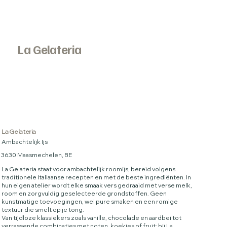
La Gelateria
La Gelateria
Ambachtelijk Ijs
3630 Maasmechelen, BE
La Gelateria staat voor ambachtelijk roomijs, bereid volgens
traditionele Italiaanse recepten en met de beste ingrediënten. In
hun eigen atelier wordt elke smaak vers gedraaid met verse melk,
room en zorgvuldig geselecteerde grondstoffen. Geen
kunstmatige toevoegingen, wel pure smaken en een romige
textuur die smelt op je tong.
Van tijdloze klassiekers zoals vanille, chocolade en aardbei tot
verrassende combinaties met noten, koekjes of fruit: bij La