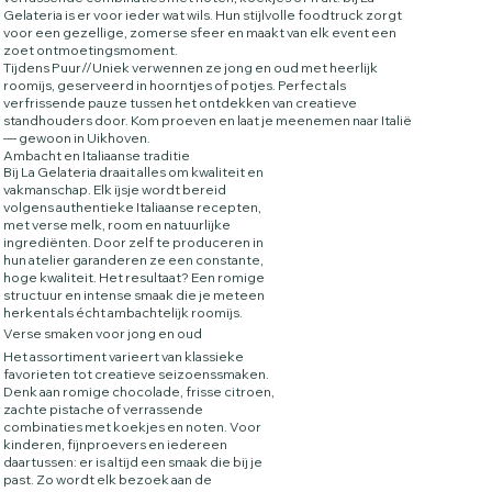
Gelateria is er voor ieder wat wils. Hun stijlvolle foodtruck zorgt
voor een gezellige, zomerse sfeer en maakt van elk event een
zoet ontmoetingsmoment.
Tijdens Puur//Uniek verwennen ze jong en oud met heerlijk
roomijs, geserveerd in hoorntjes of potjes. Perfect als
verfrissende pauze tussen het ontdekken van creatieve
standhouders door. Kom proeven en laat je meenemen naar Italië
— gewoon in Uikhoven.
Ambacht en Italiaanse traditie
Bij La Gelateria draait alles om kwaliteit en
vakmanschap. Elk ijsje wordt bereid
volgens authentieke Italiaanse recepten,
met verse melk, room en natuurlijke
ingrediënten. Door zelf te produceren in
hun atelier garanderen ze een constante,
hoge kwaliteit. Het resultaat? Een romige
structuur en intense smaak die je meteen
herkent als écht ambachtelijk roomijs.
Verse smaken voor jong en oud
Het assortiment varieert van klassieke
favorieten tot creatieve seizoenssmaken.
Denk aan romige chocolade, frisse citroen,
zachte pistache of verrassende
combinaties met koekjes en noten. Voor
kinderen, fijnproevers en iedereen
daartussen: er is altijd een smaak die bij je
past. Zo wordt elk bezoek aan de