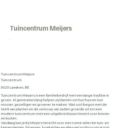
Tuincentrum Meijers
.
Tuincentrum Meijers
Tuincentrum
3620 Lanaken, BE
Tuincentrum Meijers is een familiebedrijf met een lange traditie in
groen. Al generaties lang helpen zij klanten om hun huis en tuin
mooier, gezelliger en groener te maken. Wat ooit begon met de
teelt van planten en de verkoop van zaden groeide uit tot een
modern tuincentrum met een uitgebreid assortiment voor binnen
en buiten.
Vandaag kan je bij Meijers terecht voor een ruime selectie tuin- en
kamerplanten, bloemen, boeketten en alles wat nodig is om je tuin