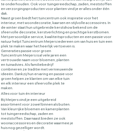
te onderhouden. Ook voor tuingereedschap, zaden, meststoffen
en verzorgingsproducten voor planten vind je er alles onder één
dak.
Naast groen biedt het tuincentrum ook inspiratie voor het
interieur, met woondecoratie, kaarsen en stijlvolle accessoires. In
de winter staat hun uitgebreide kerstshow bekend om de
sfeervolle decoratie, kerstverlichting en prachtige kerstbomen.
Met persoonlijke service, kwaliteitsproducten en een passie voor
natuur helpt Tuincentrum Meijers iedereen om van huis en tuin een
plek te maken waar het heerlijk vertoeven is.
Generaties passie voor groen
Tuincentrum Meijers is al vele jaren een
vertrouwde naam voor bloemen, planten
en tuinadvies. Als familiebedrijf
combineren ze traditie met vernieuwende
ideeën. Dankzij hun ervaring en passie voor
groen helpen ze klanten om van elke tuin
en elk interieur een sfeervolle plek te
maken.
Alles voor tuin én interieur
Bij Meijers vind je een uitgebreid
assortiment voor zowel binnen als buiten.
Van kleurrijke bloemen en kamerplanten
tot tuingereedschap, zaden en
meststoffen. Daarnaast bieden ze ook
woonaccessoires en decoratie waarmee je
huis nog gezelliger wordt.