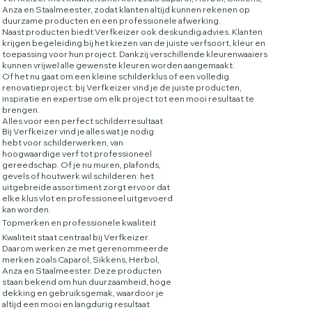
Anza en Staalmeester, zodat klanten altijd kunnen rekenen op
duurzame producten en een professionele afwerking.
Naast producten biedt Verfkeizer ook deskundig advies. Klanten
krijgen begeleiding bij het kiezen van de juiste verfsoort, kleur en
toepassing voor hun project. Dankzij verschillende kleurenwaaiers
kunnen vrijwel alle gewenste kleuren worden aangemaakt.
Of het nu gaat om een kleine schilderklus of een volledig
renovatieproject: bij Verfkeizer vind je de juiste producten,
inspiratie en expertise om elk project tot een mooi resultaat te
brengen.
Alles voor een perfect schilderresultaat
Bij Verfkeizer vind je alles wat je nodig
hebt voor schilderwerken, van
hoogwaardige verf tot professioneel
gereedschap. Of je nu muren, plafonds,
gevels of houtwerk wil schilderen: het
uitgebreide assortiment zorgt ervoor dat
elke klus vlot en professioneel uitgevoerd
kan worden.
Topmerken en professionele kwaliteit
Kwaliteit staat centraal bij Verfkeizer.
Daarom werken ze met gerenommeerde
merken zoals Caparol, Sikkens, Herbol,
Anza en Staalmeester. Deze producten
staan bekend om hun duurzaamheid, hoge
dekking en gebruiksgemak, waardoor je
altijd een mooi en langdurig resultaat