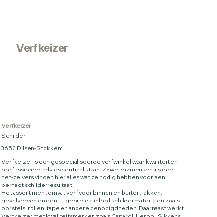
Verfkeizer
.
Verfkeizer
Schilder
3650 Dilsen-Stokkem
Verfkeizer is een gespecialiseerde verfwinkel waar kwaliteit en
professioneel advies centraal staan. Zowel vakmensen als doe-
het-zelvers vinden hier alles wat ze nodig hebben voor een
perfect schilderresultaat.
Het assortiment omvat verf voor binnen en buiten, lakken,
gevelverven en een uitgebreid aanbod schildermaterialen zoals
borstels, rollen, tape en andere benodigdheden. Daarnaast werkt
Verfkeizer met kwaliteitsmerken zoals Caparol, Herbol, Sikkens,