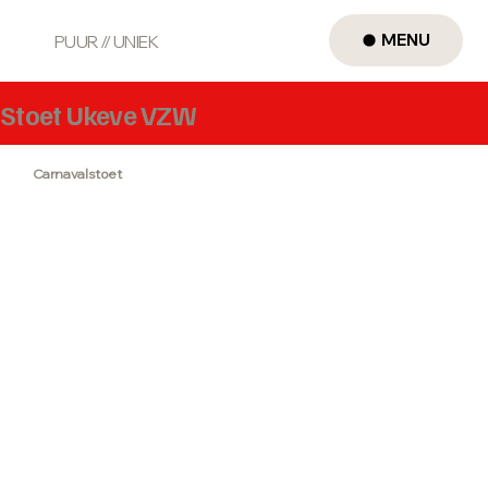
MENU
PUUR // UNIEK
Stoet Ukeve VZW
Carnavalstoet