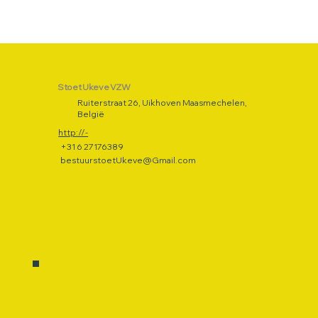
Stoet Ukeve VZW
Ruiterstraat 26, Uikhoven Maasmechelen,
België
http://-
+31 6 27176389
bestuurstoetUkeve@Gmail.com