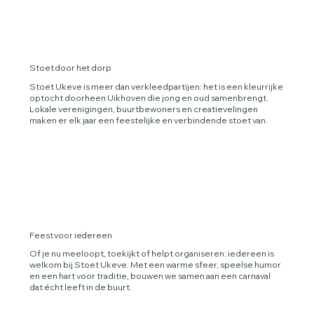
Stoet door het dorp
Stoet Ukeve is meer dan verkleedpartijen: het is een kleurrijke
optocht doorheen Uikhoven die jong en oud samenbrengt.
Lokale verenigingen, buurtbewoners en creatievelingen
maken er elk jaar een feestelijke en verbindende stoet van.
Feest voor iedereen
Of je nu meeloopt, toekijkt of helpt organiseren: iedereen is
welkom bij Stoet Ukeve. Met een warme sfeer, speelse humor
en een hart voor traditie, bouwen we samen aan een carnaval
dat écht leeft in de buurt.