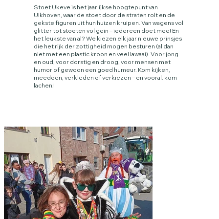
Stoet Ukeve is het jaarlijkse hoogtepunt van
Uikhoven, waar de stoet door de straten rolt en de
gekste figuren uit hun huizen kruipen. Van wagens vol
glitter tot stoeten vol gein – iedereen doet mee! En
het leukste van al? We kiezen elk jaar nieuwe prinsjes
die het rijk der zottigheid mogen besturen (al dan
niet met een plastic kroon en veel lawaai). Voor jong
en oud, voor dorstig en droog, voor mensen met
humor of gewoon een goed humeur. Kom kijken,
meedoen, verkleden of verkiezen – en vooral: kom
lachen!