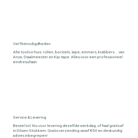
Verf benodigdheden
Alle tools in huis: rollen, borstels, tape, emmers, krabbers… van
Anza, Staalmeester en Kip‑tape. Alles voor een professioneel
eindresultaat.
Service & Levering
Bestel tot 16u voor levering dezelfde werkdag, of haal gratis af
in Dilsen-Stokkem. Gratis verzending vanaf €50 en deskundig
advies inbegrepen!