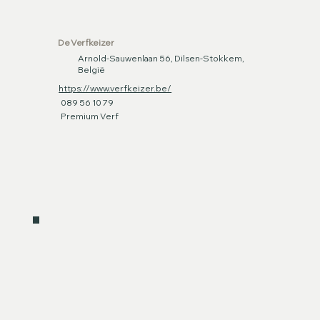
De Verfkeizer
Arnold-Sauwenlaan 56, Dilsen-Stokkem,
België
https://www.verfkeizer.be/
089 56 10 79
Premium Verf