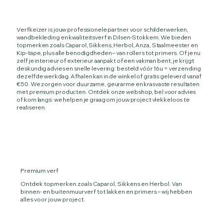
Verfkeizer is jouw professionele partner voor schilderwerken,
wandbekleding en kwaliteitsverf in Dilsen-Stokkem. We bieden
topmerken zoals Caparol, Sikkens, Herbol, Anza, Staalmeester en
Kip‑tape, plus alle benodigdheden – van rollers tot primers. Of je nu
zelf je interieur of exterieur aanpakt of een vakman bent, je krijgt
deskundig advies en snelle levering: besteld vóór 16u = verzending
dezelfde werkdag. Afhalen kan in de winkel of gratis geleverd vanaf
€50. We zorgen voor duurzame, geurarme en krasvaste resultaten
met premium producten. Ontdek onze webshop, bel voor advies
of kom langs: we helpen je graag om jouw project vlekkeloos te
realiseren.
Premium verf
Ontdek topmerken zoals Caparol, Sikkens en Herbol. Van
binnen‑ en buitenmuurverf tot lakken en primers – wij hebben
alles voor jouw project.