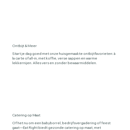
Ontbijt & Meer
Start je dag goed met onze huisgemaakte ontbijtfavorieten: à
la carte of all‑in, met koffie, verse sappen en warme
lekkernijen. Alles vers en zonder bewaarmiddelen.
Catering op Maat
Of het nu om een babyborrel, bedrijfsvergadering of feest
gaat—Eat Right biedt gezonde catering op maat, met