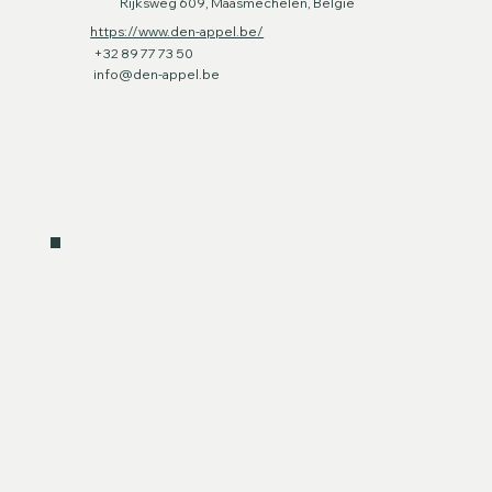
Rijksweg 609, Maasmechelen, België
https://www.den-appel.be/
+32 89 77 73 50
info@den-appel.be