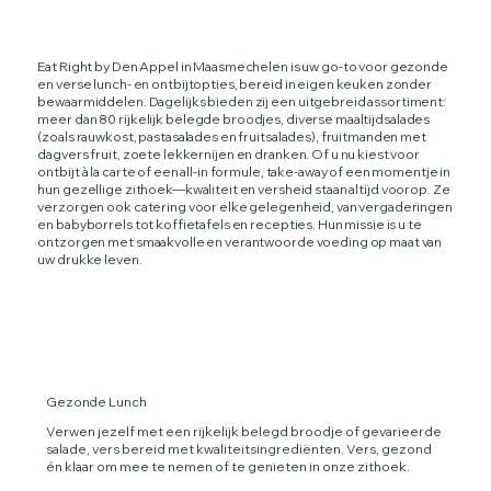
Eat Right by Den Appel in Maasmechelen is uw go‑to voor gezonde
en verse lunch- en ontbijtopties, bereid in eigen keuken zonder
bewaarmiddelen. Dagelijks bieden zij een uitgebreid assortiment:
meer dan 80 rijkelijk belegde broodjes, diverse maaltijdsalades
(zoals rauwkost, pastasalades en fruitsalades), fruitmanden met
dagvers fruit, zoete lekkernijen en dranken. Of u nu kiest voor
ontbijt à la carte of een all-in formule, take-away of een momentje in
hun gezellige zithoek—kwaliteit en versheid staan altijd voorop. Ze
verzorgen ook catering voor elke gelegenheid, van vergaderingen
en babyborrels tot koffietafels en recepties. Hun missie is u te
ontzorgen met smaakvolle en verantwoorde voeding op maat van
uw drukke leven.
Gezonde Lunch
Verwen jezelf met een rijkelijk belegd broodje of gevarieerde
salade, vers bereid met kwaliteitsingrediënten. Vers, gezond
én klaar om mee te nemen of te genieten in onze zithoek.