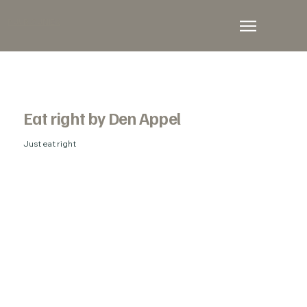
PUUR // UNIEK
Eat right by Den Appel
Just eat right