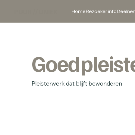
PUUR // UNIEK
Home
Bezoeker info
Deelnem
Goedpleist
Pleisterwerk dat blijft bewonderen